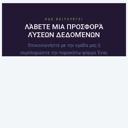
ΠΏΣ ΛΕΙΤΟΥΡΓΕΊ
ΛΆΒΕΤΕ ΜΙΑ ΠΡΟΣΦΟΡΆ
ΛΎΣΕΩΝ ΔΕΔΟΜΈΝΩΝ
Επικοινωνήστε με την ομάδα μας ή
συμπληρώστε την παρακάτω φόρμα. Ένας
εκπρόσωπος θα επικοινωνήσει μαζί σας
σύντομα.
Ας συνομιλήσουμε
Θα μιλήσουμε για την επιχείρησή
σας, τον τρόπο με τον οποίο
χρησιμοποιείτε την τεχνολογία
και τι θέλετε να κερδίσετε από
τα DATA.