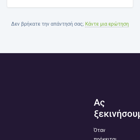
Δεν βρήκατε την απάντησή σας;
Κάντε μια ερώτηση
Ας
ξεκινήσου
Όταν
πρόκειται