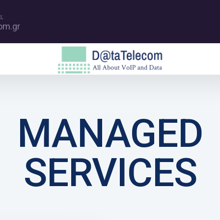
;
om.gr
MANAGED
SERVICES