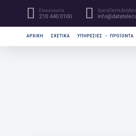
Επικοινωνία
Χρειάζεστε βοήθεια
210 440 0100
info@datatelec
ΑΡΧΙΚΉ
ΣΧΕΤΙΚΆ
ΥΠΗΡΕΣΊΕΣ
ΠΡΟΪΌΝΤΑ
DATA BLOG