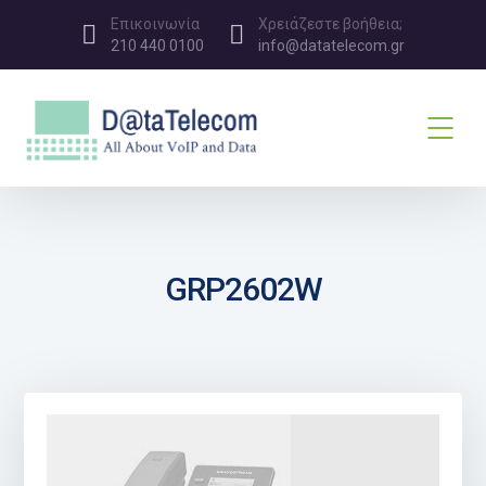
Επικοινωνία
Χρειάζεστε βοήθεια;
210 440 0100
info@datatelecom.gr
GRP2602W