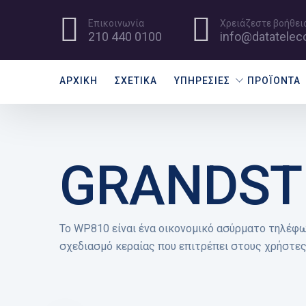
Επικοινωνία
Χρειάζεστε βοήθεια
210 440 0100
info@datatelec
ΑΡΧΙΚΉ
ΣΧΕΤΙΚΆ
ΥΠΗΡΕΣΊΕΣ
ΠΡΟΪΌΝΤΑ
GRANDST
Το WP810 είναι ένα οικονομικό ασύρματο τηλέφων
σχεδιασμό κεραίας που επιτρέπει στους χρήστες